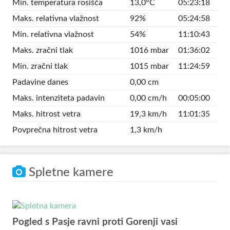
Min. temperatura rosišča
13,0°C
05:23:18
Maks. relativna vlažnost
92%
05:24:58
Min. relativna vlažnost
54%
11:10:43
Maks. zračni tlak
1016 mbar
01:36:02
Min. zračni tlak
1015 mbar
11:24:59
Padavine danes
0,00 cm
Maks. intenziteta padavin
0,00 cm/h
00:05:00
Maks. hitrost vetra
19,3 km/h
11:01:35
Povprečna hitrost vetra
1,3 km/h
Spletne kamere
Pogled s Pasje ravni proti Gorenji vasi