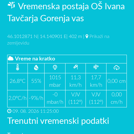
Vremenska postaja OŠ Ivana
Tavčarja Gorenja vas
46.1012871 N| 14.140901 E| 402 m |
Prikaži na
zemljevidu
Vreme na kratko
1015
11,3
17,7
26,8°C
55%
0,00 cm
mbar
km/h
km/h
-0
VJV
VJV
0,00
2,0°C/h
-9%/h
mbar/h
(112°)
(112°)
cm/h
09. 08. 2026 11:25:00
Trenutni vremenski podatki