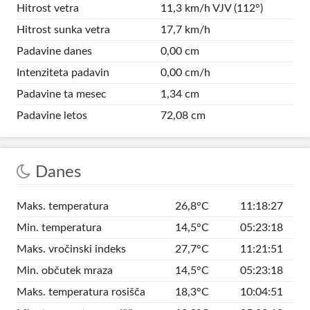
Hitrost vetra
11,3 km/h VJV (112°)
Hitrost sunka vetra
17,7 km/h
Padavine danes
0,00 cm
Intenziteta padavin
0,00 cm/h
Padavine ta mesec
1,34 cm
Padavine letos
72,08 cm
Danes
Maks. temperatura
26,8°C
11:18:27
Min. temperatura
14,5°C
05:23:18
Maks. vročinski indeks
27,7°C
11:21:51
Min. občutek mraza
14,5°C
05:23:18
Maks. temperatura rosišča
18,3°C
10:04:51