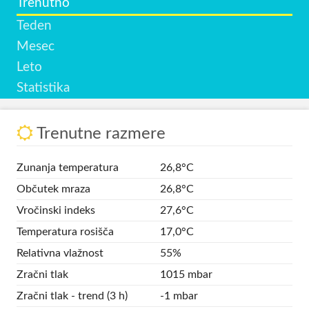
Trenutno
Teden
Mesec
Leto
Statistika
Trenutne razmere
Zunanja temperatura
26,8°C
Občutek mraza
26,8°C
Vročinski indeks
27,6°C
Temperatura rosišča
17,0°C
Relativna vlažnost
55%
Zračni tlak
1015 mbar
Zračni tlak - trend (3 h)
-1 mbar